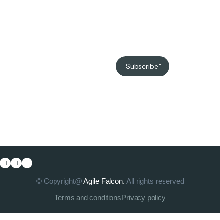
Trials Insights and
implementation
More.
Contact us
info@agilefalconsg.com
+1 202 788 5661
Subscribe
Our address
1300 I St NW Suite 400E,
Washington, DC 20005
© Copyright@
Agile Falcon.
All rights reserved
Terms and conditions
Privacy policy